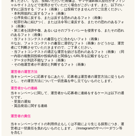
承ください。 なお、投稿いただいた画像は、ヤマサ蒲鉾株式会社がオフィシ
ャルサイト上などで使用させていただく場合がございます。また、以下のい
ずれに該当する「フォト（画像）」は投稿できませんのでご注意ください。
・本利用規約に反するフォト（画像）
・公序良俗に反する、または反する恐れのあるフォト（画像）
・犯罪行為に結びつく、または法令等に違反する、またその恐れのあるフォ
ト（画像）
・第三者を誹謗中傷、あるいはそのプライバシーを侵害する、またその恐れ
のあるフォト（画像）
・当フォトコンテストの趣旨などに合わないフォト（画像）
※なお、フォトコンテストの趣旨に適切なフォト（画像）かどうかは、運営
者にて判断させていただきますので、ご了承ください。
・当フォトコンテストの適正な運営を妨げる恐れのあるフォト（画像）（同
一内容の複数回投稿や投稿内容と関係ないURL等を記載するなど）
・データが判読不能なフォト（画像）
・その他運営者が不適切と判断するフォト（画像）
運営者の運営方法
当キャンペーンに応募するにあたり、応募者は運営者の運営方法に従うもの
とし、その運営方法について一切意義を申し立てないものとします。
運営者からの連絡
当キャンペーンに関して、運営者から応募者に連絡をするケースは以下の通
りです。
・受賞の通知
・賞品発送に関する連絡
運営者の責任
当キャンペーンサイトの利用停止もしくは不能により生じる損害につき、運
営者は一切責任を負わないものとします。（Instagramのサーバーダウン等
を含む）