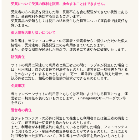
受賞について受賞の権利を譲渡、換金することはできません。
受賞者の方へ賞品を発送した際、長期不在を含む配送ができない状況にある
際は、受賞権利を失効する場合もございます。
受賞賞品の受領もしくは使用の結果発生した損害について運営者では責任を
負いません。
個人情報の取り扱いについて
運営者は、当フォトコンテストの応募者・受賞者からご提供いただいた個人
情報を、受賞連絡、賞品発送にのみ利用させていただきます。
また、必要な期間が経過した時点で、運営者にて速やかに破棄いたします。
賠償責任
サイトの利用に関連して利用者と第三者との間にトラブルが発生した場合に
は、利用者は、自身の責任で解決するものとし、運営者に一切損害を与える
ことのないようにするものとします。 万一、運営者に損害を与えた場合、当
該応募者に対し、相応の損害賠償の請求ができるものとします。
免責事項
当キャンペーンサイトの利用停止もしくは不能により生じる損害につき、運
営者は一切責任を負わないものとします。（Instagramのサーバーダウン等
を含む）
運営者の責任
当フォトコンテストの応募に関連して発生した利用者または第三者の損害に
ついて、運営者は一切責任を負わないものとします。
また、利用者が本利用規約に違反していると判断した場合、フォトコンテス
トにおけるコメント削除等の措置を取ることができるものとし、これにより
利用者が被った損害について、運営者は一切の責任を負わないものとしま
す。