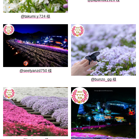
@papanda1926
@takumi.y.724
@seetyanzd750
@bunzo_gg