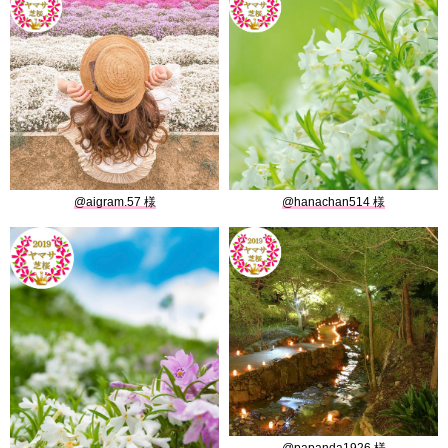
@hanachan514
@aigram.57