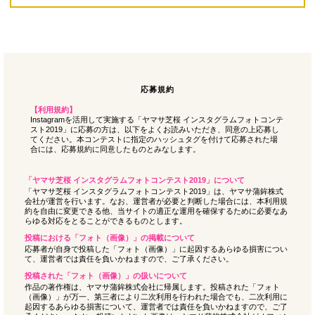
応募規約
【利用規約】
Instagramを活用して実施する「ヤマサ芝桜 インスタグラムフォトコンテ
スト2019」に応募の方は、以下をよくお読みいただき、同意の上応募し
てください。本コンテストに指定のハッシュタグを付けて応募された場
合には、応募規約に同意したものとみなします。
「ヤマサ芝桜 インスタグラムフォトコンテスト2019」について
「ヤマサ芝桜 インスタグラムフォトコンテスト2019」は、ヤマサ蒲鉾株式
会社が運営を行います。なお、運営者が必要と判断した場合には、本利用規
約を自由に変更できる他、当サイトの適正な運用を確保するために必要なあ
らゆる対応をとることができるものとします。
投稿における「フォト（画像）」の掲載について
応募者が自身で投稿した「フォト（画像）」に起因するあらゆる損害につい
て、運営者では責任を負いかねますので、ご了承ください。
投稿された「フォト（画像）」の扱いについて
作品の著作権は、ヤマサ蒲鉾株式会社に帰属します。投稿された「フォト
（画像）」が万一、第三者により二次利用を行われた場合でも、二次利用に
起因するあらゆる損害について、運営者では責任を負いかねますので、ご了